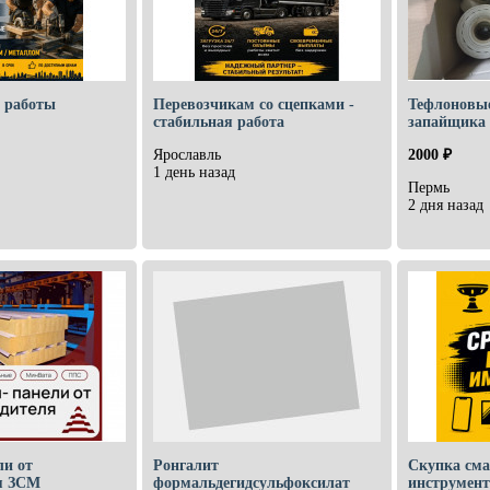
 работы
Перевозчикам со сцепками -
Тефлоновые
стабильная работа
запайщика 
Ярославль
2000 ₽
1 день назад
Пермь
2 дня назад
ли от
Ронгалит
Скупка сма
я ЗСМ
формальдегидсульфоксилат
инструмент