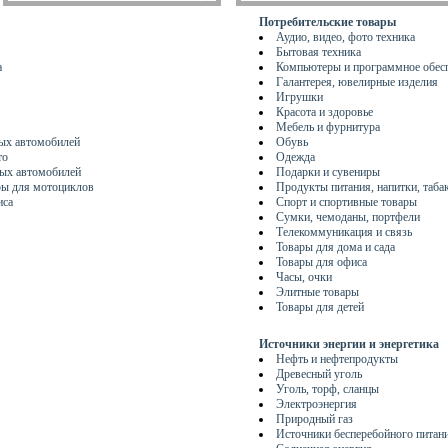
Потребительские товары
Аудио, видео, фото техника
Бытовая техника
а
Компьютеры и программное обес
Галантерея, ювелирные изделия
Игрушки
Красота и здоровье
Мебель и фурнитура
ых автомобилей
Обувь
то
Одежда
ых автомобилей
Подарки и сувениры
ры для мотоциклов
Продукты питания, напитки, таба
иса
Спорт и спортивные товары
Сумки, чемоданы, портфели
Телекоммуникация и связь
Товары для дома и сада
Товары для офиса
Часы, очки
Элитные товары
Товары для детей
Источники энергии и энергетика
Нефть и нефтепродукты
Древесный уголь
Уголь, торф, сланцы
Электроэнергия
Природный газ
Источники бесперебойного питан