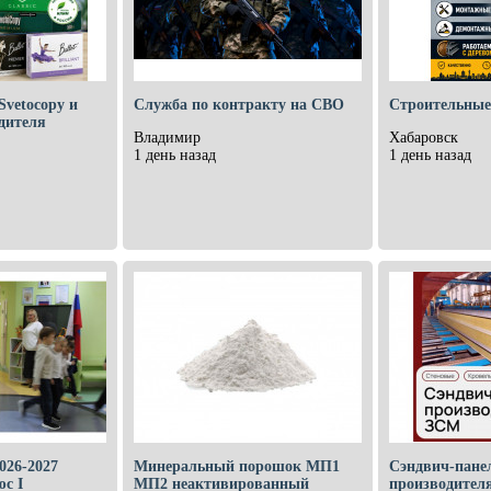
Svetocopy и
Служба по контракту на СВО
Строительные
одителя
Владимир
Хабаровск
1 день назад
1 день назад
026-2027
Минеральный порошок МП1
Сэндвич-пане
с I
МП2 неактивированный
производител