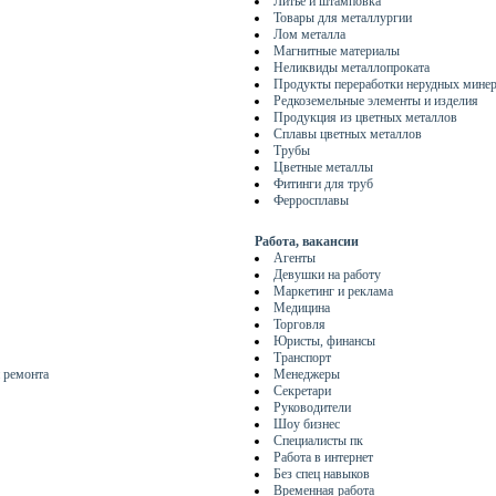
Литье и штамповка
Товары для металлургии
Лом металла
Магнитные материалы
Неликвиды металлопроката
Продукты переработки нерудных мине
Редкоземельные элементы и изделия
Продукция из цветных металлов
Сплавы цветных металлов
Трубы
Цветные металлы
Фитинги для труб
Ферросплавы
Работа, вакансии
Агенты
Девушки на работу
Маркетинг и реклама
Медицина
Торговля
Юристы, финансы
Транспорт
 ремонта
Менеджеры
Секретари
Руководители
Шоу бизнес
Специалисты пк
Работа в интернет
Без спец навыков
Временная работа