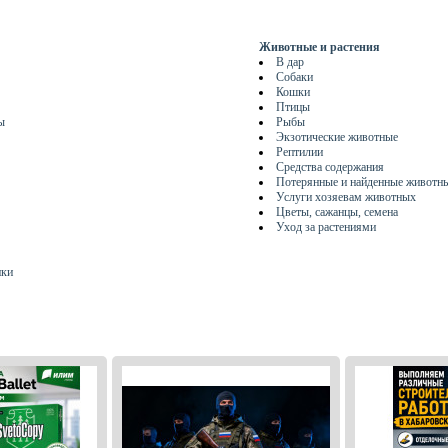
Животные и растения
В дар
Собаки
Кошки
Птицы
ы
Рыбы
Экзотические животные
Рептилии
Средства содержания
Потерянные и найденные животн
Услуги хозяевам животных
Цветы, сажанцы, семена
Уход за растениями
ики