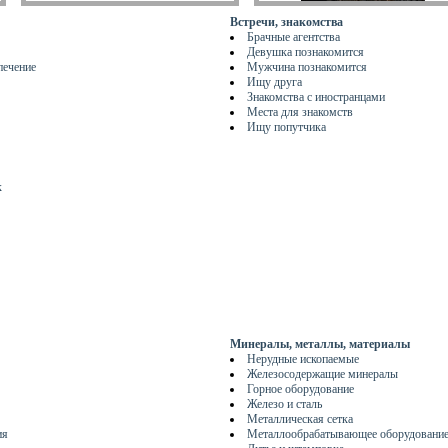
Встречи, знакомства
Брачные агентства
Девушка познакомится
печение
Мужчина познакомится
Ищу друга
Знакомства с иностранцами
Места для знакомств
Ищу попутчика
к
Минералы, металлы, материалы
Нерудные ископаемые
Железосодержащие минералы
Горное оборудование
Железо и сталь
Металлическая сетка
ия
Металлообрабатывающее оборудовани