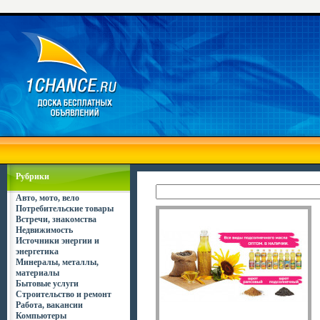
Рубрики
Авто, мото, вело
Потребительские товары
Встречи, знакомства
Недвижимость
Источники энергии и
энергетика
Минералы, металлы,
материалы
Бытовые услуги
Строительство и ремонт
Работа, вакансии
Компьютеры