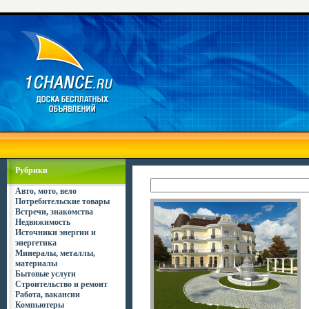
Рубрики
Авто, мото, вело
Потребительские товары
Встречи, знакомства
Недвижимость
Источники энергии и
энергетика
Минералы, металлы,
материалы
Бытовые услуги
Строительство и ремонт
Работа, вакансии
Компьютеры