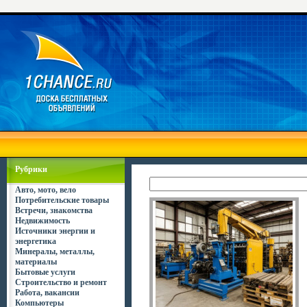
Рубрики
Авто, мото, вело
Потребительские товары
Встречи, знакомства
Недвижимость
Источники энергии и
энергетика
Минералы, металлы,
материалы
Бытовые услуги
Строительство и ремонт
Работа, вакансии
Компьютеры