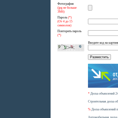
Фотография
(jpg не больше
3Мб)
Пароль
(*)
(От 4 до 15
символов)
Повторить пароль
(*)
Введите код на картин
*
Доска объявлений 
Строительная доска о
%
Доска объявлений п
Автомобильная доска