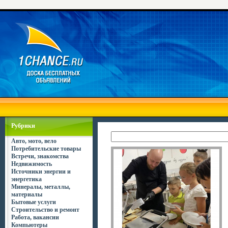
Рубрики
Авто, мото, вело
Потребительские товары
Встречи, знакомства
Недвижимость
Источники энергии и
энергетика
Минералы, металлы,
материалы
Бытовые услуги
Строительство и ремонт
Работа, вакансии
Компьютеры