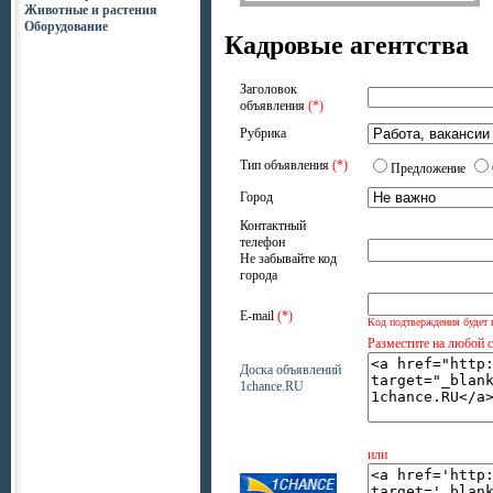
Животные и растения
Оборудование
Кадровые агентства
Заголовок
объявления
(*)
Рубрика
Тип объявления
(*)
Предложение
Город
Контактный
телефон
Не забывайте код
города
E-mail
(*)
Код подтверждения будет 
Разместите на любой 
Доска объявлений
1chance.RU
или