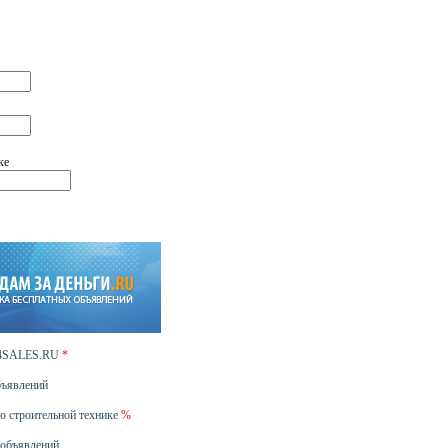
ке
24SALES.RU
*
бъявлений
о строительной технике
%
 объявлений