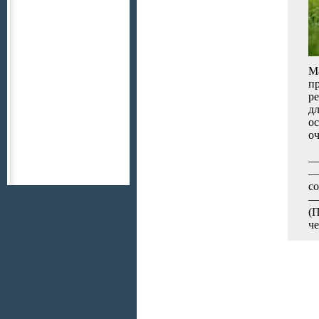
Ma
пр
ре
д
ос
оч
— 
— 
со
—
(П
ч