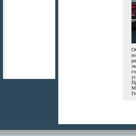
О
и
ра
эк
го
ус
П
Ми
Ге