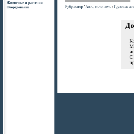
Животные и растения
Рубрикатор
/
Авто, мото, вело
/
Грузовые ав
Оборудование
До
К
М
и
С
п