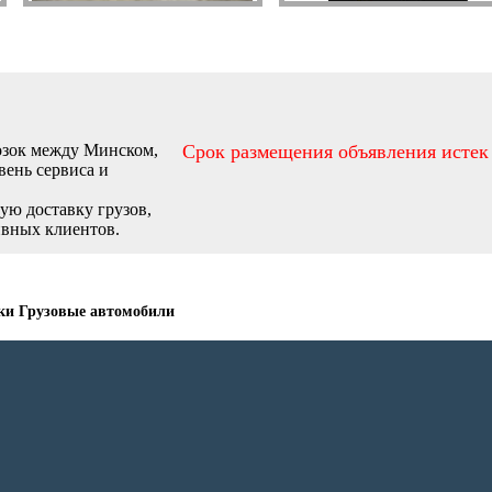
озок между Минском,
Срок размещения объявления истек
вень сервиса и
ую доставку грузов,
ивных клиентов.
ки Грузовые автомобили